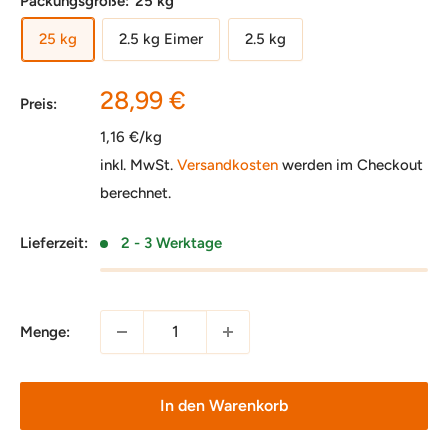
Packungsgröße:
25 kg
25 kg
2.5 kg Eimer
2.5 kg
Sonderpreis
28,99 €
Preis:
1,16 €/kg
inkl. MwSt.
Versandkosten
werden im Checkout
berechnet.
Lieferzeit:
2 - 3 Werktage
Menge:
In den Warenkorb