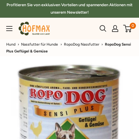
Direkt
Profitieren Sie von exklusiven Vorteilen und spannenden Aktionen mit
zum
unserem Newsletter!
Inhalt
hofmax.de
0
Hund
›
Nassfutter für Hunde
›
RopoDog Nassfutter
›
RopoDog Sensi
Plus Geflügel & Gemüse