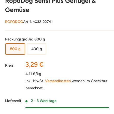
RopoDog Sensi Plus Geflügel &
Gemüse
ROPODOG
Art-Nr:
032-22741
Packungsgröße:
800 g
800 g
400 g
Sonderpreis
3,29 €
Preis:
4,11 €/kg
inkl. MwSt.
Versandkosten
werden im Checkout
berechnet.
Lieferzeit:
2 - 3 Werktage