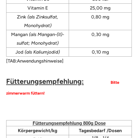
Vitamin E
25,00 mg
Zink
(als Zinksulfat,
0,80
mg
Monohydrat)
Mangan
(als Mangan-(II)-
0,30
mg
sulfat; Monohydrat)
Jod
(als Kaliumjodid)
0,10 mg
[TAB:Anwendungshinweise]
Fütterungsempfehlung:
Bitte
zimmerwarm füttern!
Fütterungsempfehlung 800g Dose
Körpergewicht/kg
Tagesbedarf /Dosen