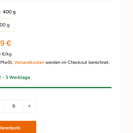
:
400 g
00 g
nderpreis
99 €
8 €/kg
. MwSt.
Versandkosten
werden im Checkout berechnet.
2 - 3 Werktage
Warenkorb