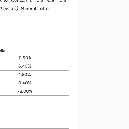
Rind, 15% Lamm, 15% Huhn, 15%
leisch)),
Mineralstoffe
ile
11,50%
6,40%
1,80%
0,40%
78,00%