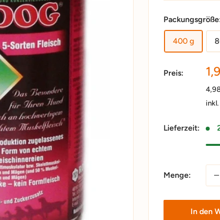
Packungsgröße
400 g
8
So
1,
Preis:
4,9
inkl
Lieferzeit:
Menge:
In den 