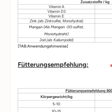
Zusatzstoffe / kg
Vitamin A
Vitamin D3
Vitamin E
Zink
(als Zinksulfat, Monohydrat)
Mangan
(Als Mangan -(II)-sulfat,
Monohydraht)
Jod
(als Kaliumjodid)
[TAB:Anwendungshinweise]
Fütterungsempfehlung:
B
Fütterungsempfehlung 80
Körpergewicht/kg
5-10
10-15