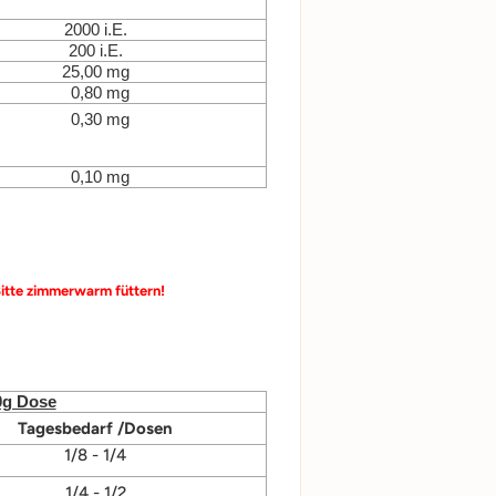
2000 i.E.
200 i.E.
25,00 mg
0,80 mg
0,30 mg
0,10 mg
itte zimmerwarm füttern!
0g Dose
Tagesbedarf /Dosen
1/8 - 1/4
1/4 - 1/2