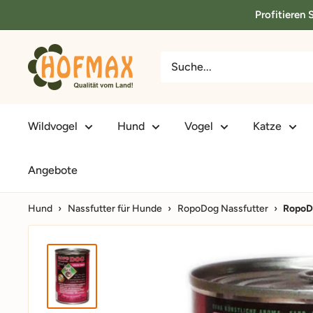
Direkt
Profitieren
zum
Inhalt
hofmax.de
Wildvogel
Hund
Vogel
Katze
Angebote
Hund
›
Nassfutter für Hunde
›
RopoDog Nassfutter
›
RopoDo