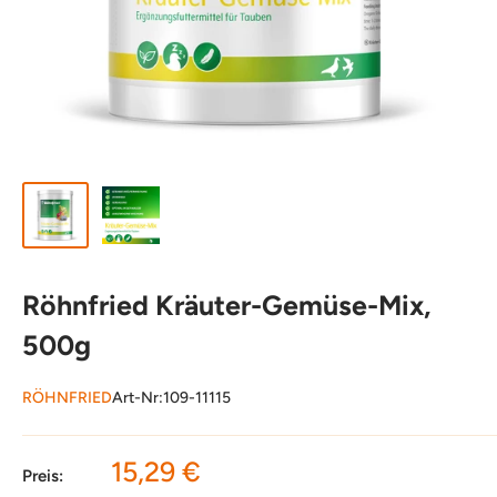
Röhnfried Kräuter-Gemüse-Mix,
500g
RÖHNFRIED
Art-Nr:
109-11115
Sonderpreis
15,29 €
Preis: