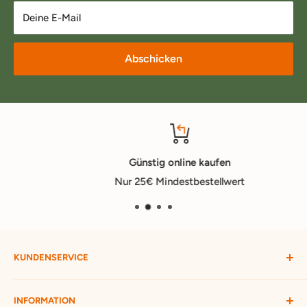
Deine E-Mail
Abschicken
Günstig online kaufen
Nur 25€ Mindestbestellwert
KUNDENSERVICE
Mein Konto
INFORMATION
Widerruf starten