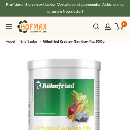
Direkt
Profitieren Sie von exklusiven Vorteilen und spannenden Aktionen mit
zum
unserem Newsletter!
Inhalt
hofmax.de
0
Vogel
›
Brieftaube
›
Röhnfried Kräuter-Gemüse-Mix, 500g