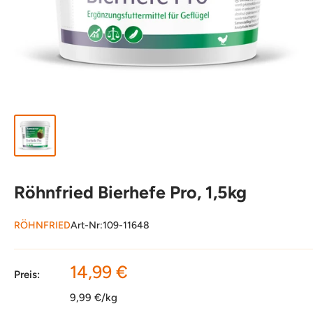
Röhnfried Bierhefe Pro, 1,5kg
RÖHNFRIED
Art-Nr:
109-11648
Sonderpreis
14,99 €
Preis:
9,99 €/kg