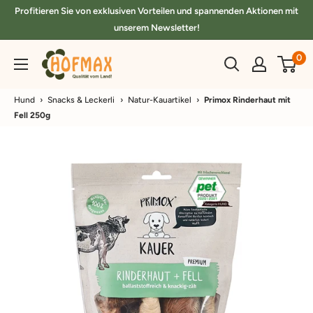
Direkt
Profitieren Sie von exklusiven Vorteilen und spannenden Aktionen mit
zum
unserem Newsletter!
Inhalt
hofmax.de
0
Hund
›
Snacks & Leckerli
›
Natur-Kauartikel
›
Primox Rinderhaut mit
Fell 250g