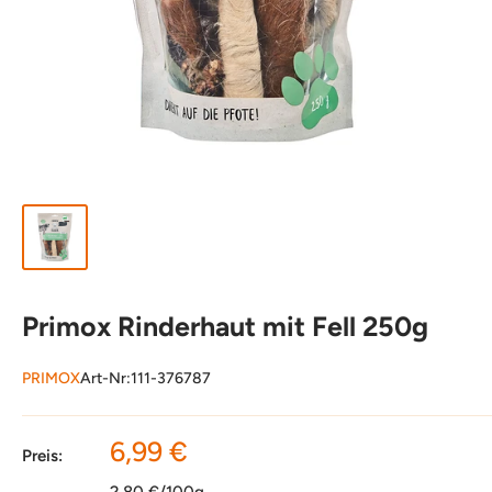
Primox Rinderhaut mit Fell 250g
PRIMOX
Art-Nr:
111-376787
Sonderpreis
6,99 €
Preis:
2,80 €/100g