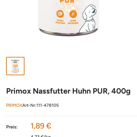
Primox Nassfutter Huhn PUR, 400g
PRIMOX
Art-Nr:
111-478105
Sonderpreis
1,89 €
Preis:
4,73 €/kg