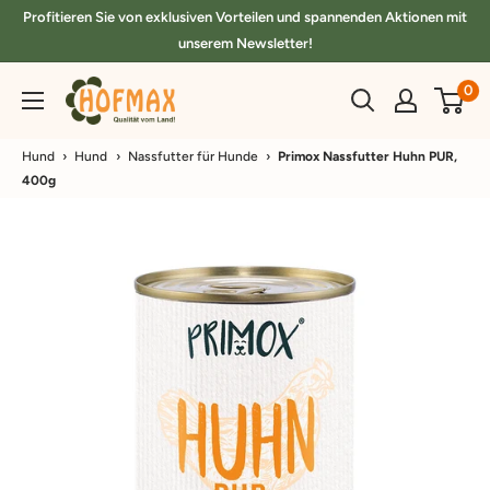
Direkt
Profitieren Sie von exklusiven Vorteilen und spannenden Aktionen mit
zum
unserem Newsletter!
Inhalt
hofmax.de
0
Hund
›
Hund
›
Nassfutter für Hunde
›
Primox Nassfutter Huhn PUR,
400g