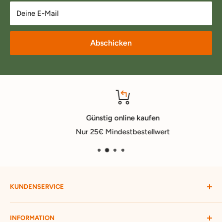
Deine E-Mail
Abschicken
Günstig online kaufen
Nur 25€ Mindestbestellwert
KUNDENSERVICE
Mein Konto
INFORMATION
Widerruf starten