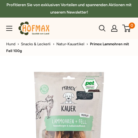
Direkt
Profitieren Sie von exklusiven Vorteilen und spannenden Aktionen mit
zum
unserem Newsletter!
Inhalt
hofmax.de
0
Hund
›
Snacks & Leckerli
›
Natur-Kauartikel
›
Primox Lammohren mit
Fell 100g