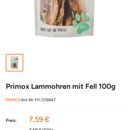
Primox Lammohren mit Fell 100g
PRIMOX
Art-Nr:
111-376647
Sonderpreis
7,59 €
Preis:
7,59 €/100g