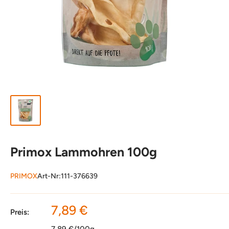
Primox Lammohren 100g
PRIMOX
Art-Nr:
111-376639
Sonderpreis
7,89 €
Preis:
7,89 €/100g