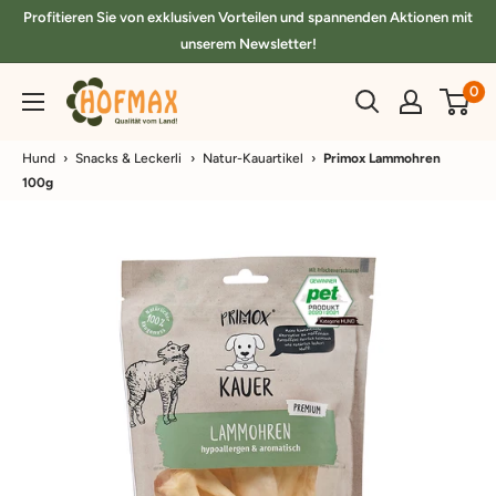
Direkt
Profitieren Sie von exklusiven Vorteilen und spannenden Aktionen mit
zum
unserem Newsletter!
Inhalt
hofmax.de
0
Hund
›
Snacks & Leckerli
›
Natur-Kauartikel
›
Primox Lammohren
100g