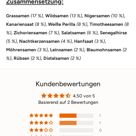
Zusammensetzung:
Grassamen
(17 %),
Wildsamen
(13 %)
, Nigersamen
(10 %)
,
Kanariensaat
(8 %)
, Weiße Perilla
(8 %)
, Timotheesamen
(8
%)
, Zichoriensamen
(7 %)
, Salatsamen
(6 %)
, Senegalhirse
(5 %)
, Nachtkerzensamen
(4 %)
, Hanfsaat
(3 %)
,
Möhrensamen
(3 %)
, Leinsamen
(2 %)
, Blaumohnsamen
(2
%)
, Rübsen
(2 %)
, Distelsamen
(2 %)
Kundenbewertungen
4.50 von 5
Basierend auf 2 Bewertungen
1
1
0