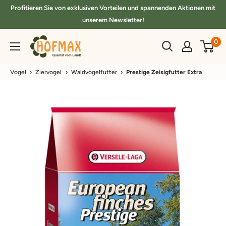
Direkt
Profitieren Sie von exklusiven Vorteilen und spannenden Aktionen mit
zum
unserem Newsletter!
Inhalt
hofmax.de
0
Vogel
›
Ziervogel
›
Waldvogelfutter
›
Prestige Zeisigfutter Extra