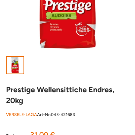
Prestige Wellensittiche Endres,
20kg
VERSELE-LAGA
Art-Nr:
043-421683
Sonderpreis
31,09 €