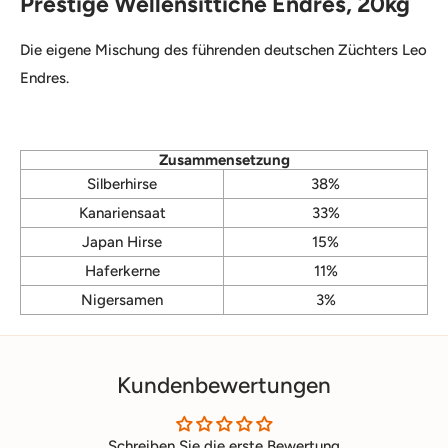
Prestige Wellensittiche Endres, 20kg
Die eigene Mischung des führenden deutschen Züchters Leo
Endres.
Zusammensetzung
Silberhirse
38%
Kanariensaat
33%
Japan Hirse
15%
Haferkerne
11%
Nigersamen
3%
Kundenbewertungen
Schreiben Sie die erste Bewertung