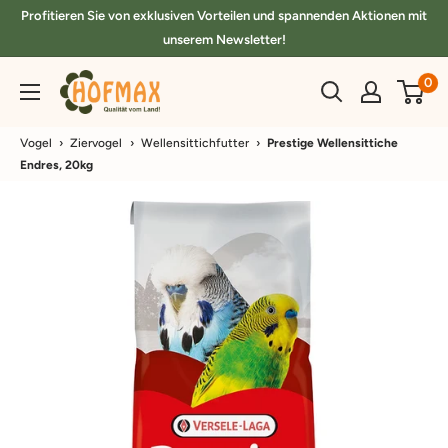
Direkt
Profitieren Sie von exklusiven Vorteilen und spannenden Aktionen mit
zum
unserem Newsletter!
Inhalt
hofmax.de
0
Vogel
›
Ziervogel
›
Wellensittichfutter
›
Prestige Wellensittiche
Endres, 20kg