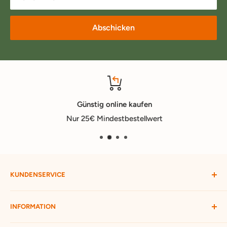
Abschicken
Günstig online kaufen
Nur 25€ Mindestbestellwert
KUNDENSERVICE
Mein Konto
INFORMATION
Widerruf starten
Bestellung verfolgen
Versandbedingungen