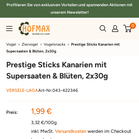
Direkt
Profitieren Sie von exklusiven Vorteilen und spannenden Aktionen mit
zum
unserem Newsletter!
Inhalt
hofmax.de
0
Vogel
›
Ziervogel
›
Vogelsnacks
›
Prestige Sticks Kanarien mit
Supersaaten & Blüten, 2x30g
Prestige Sticks Kanarien mit
Supersaaten & Blüten, 2x30g
VERSELE-LAGA
Art-Nr:
043-422346
Sonderpreis
1,99 €
Preis:
3,32 €/100g
inkl. MwSt.
Versandkosten
werden im Checkout