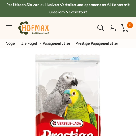
Direkt
Profitieren Sie von exklusiven Vorteilen und spannenden Aktionen mit
zum
unserem Newsletter!
Inhalt
hofmax.de
0
Vogel
›
Ziervogel
›
Papageienfutter
›
Prestige Papageienfutter