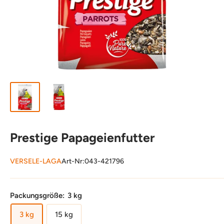
Prestige Papageienfutter
VERSELE-LAGA
Art-Nr:
043-421796
Packungsgröße:
3 kg
3 kg
15 kg