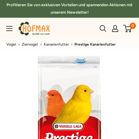
Direkt
Profitieren Sie von exklusiven Vorteilen und spannenden Aktionen mit
zum
unserem Newsletter!
Inhalt
hofmax.de
0
Vogel
›
Ziervogel
›
Kanarienfutter
›
Prestige Kanarienfutter