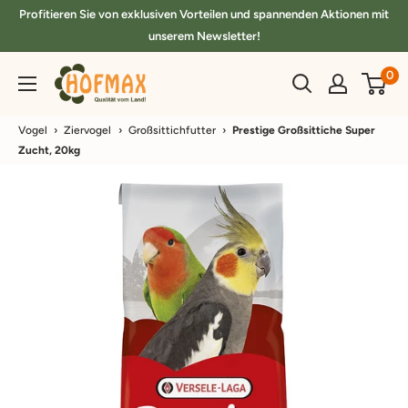
Direkt
Profitieren Sie von exklusiven Vorteilen und spannenden Aktionen mit
zum
unserem Newsletter!
Inhalt
hofmax.de
0
Vogel
›
Ziervogel
›
Großsittichfutter
›
Prestige Großsittiche Super
Zucht, 20kg