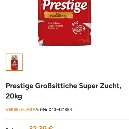
Prestige Großsittiche Super Zucht,
20kg
VERSELE-LAGA
Art-Nr:
043-421884
Sonderpreis
32,39 €