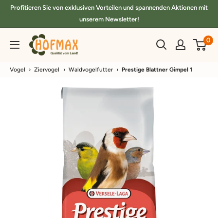
Direkt
Profitieren Sie von exklusiven Vorteilen und spannenden Aktionen mit
zum
unserem Newsletter!
Inhalt
hofmax.de
0
Vogel
›
Ziervogel
›
Waldvogelfutter
›
Prestige Blattner Gimpel 1