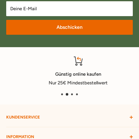
Deine E-Mail
Abschicken
Günstig online kaufen
Nur 25€ Mindestbestellwert
KUNDENSERVICE
Mein Konto
INFORMATION
Widerruf starten