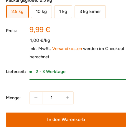
Packungsgröße:
2.5 kg
2.5 kg
10 kg
1 kg
3 kg Eimer
Sonderpreis
9,99 €
Preis:
4,00 €/kg
inkl. MwSt.
Versandkosten
werden im Checkout
berechnet.
Lieferzeit:
2 - 3 Werktage
Menge:
In den Warenkorb