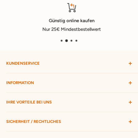
Günstig online kaufen
Nur 25€ Mindestbestellwert
KUNDENSERVICE
Mein Konto
INFORMATION
Widerruf starten
Bestellung verfolgen
Versandbedingungen
IHRE VORTEILE BEI UNS
Passwort vergessen
Ratgeber
Kontakt
Hofmax stellt sich vor
ca. 3.500 Produkte zur Auswahl
SICHERHEIT / RECHTLICHES
Nur 25 € Mindestbestellwert
Schneller Versand mit DHL
Unsere AGB