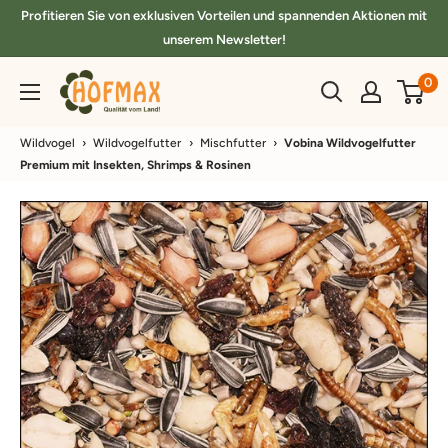
Direkt
Profitieren Sie von exklusiven Vorteilen und spannenden Aktionen mit
zum
unserem Newsletter!
Inhalt
hofmax.de
0
Wildvogel
›
Wildvogelfutter
›
Mischfutter
›
Vobina Wildvogelfutter
Premium mit Insekten, Shrimps & Rosinen