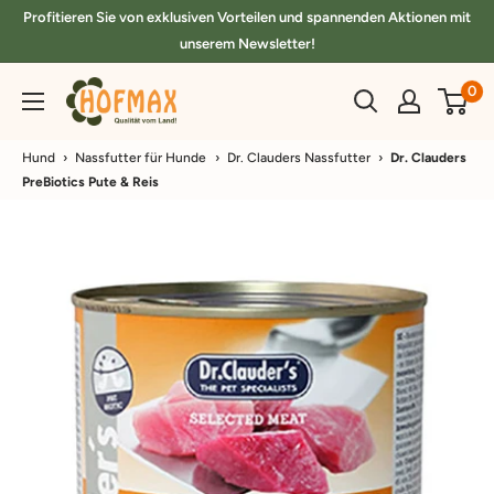
Direkt
Profitieren Sie von exklusiven Vorteilen und spannenden Aktionen mit
zum
unserem Newsletter!
Inhalt
hofmax.de
0
Hund
›
Nassfutter für Hunde
›
Dr. Clauders Nassfutter
›
Dr. Clauders
PreBiotics Pute & Reis