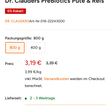
Dr. Clauders PreBiotics Pute & Reis
6% Rabatt
DR. CLAUDERS
Art-Nr:
016-22243000
Packungsgröße:
800 g
800 g
400 g
Sonderpreis
3,19 €
Normalpreis
3,39 €
Preis:
3,99 €/kg
inkl. MwSt.
Versandkosten
werden im Checkout
berechnet.
Lieferzeit:
2 - 3 Werktage