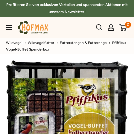
Direkt
Profitieren Sie von exklusiven Vorteilen und spannenden Aktionen mit
zum
unserem Newsletter!
Inhalt
hofmax.de
0
Wildvogel
›
Wildvogelfutter
›
Futterstangen & Futterringe
›
Pfiffikus
Vogel-Buffet Spenderbox