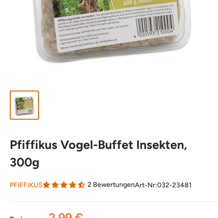
Pfiffikus Vogel-Buffet Insekten,
300g
2 Bewertungen
PFIFFIKUS
Art-Nr:
032-23481
Sonderpreis
2,99 €