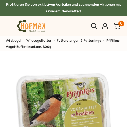
Direkt
Profitieren Sie von exklusiven Vorteilen und spannenden Aktionen mit
zum
unserem Newsletter!
Inhalt
hofmax.de
0
Wildvogel
›
Wildvogelfutter
›
Futterstangen & Futterringe
›
Pfiffikus
Vogel-Buffet Insekten, 300g