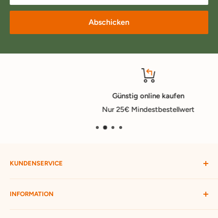
Abschicken
Günstig online kaufen
Nur 25€ Mindestbestellwert
KUNDENSERVICE
Mein Konto
INFORMATION
Widerruf starten
Bestellung verfolgen
Versandbedingungen