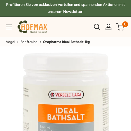
Direkt
Profitieren Sie von exklusiven Vorteilen und spannenden Aktionen mit
zum
unserem Newsletter!
Inhalt
hofmax.de
0
Vogel
›
Brieftaube
›
Oropharma Ideal Bathsalt 1kg