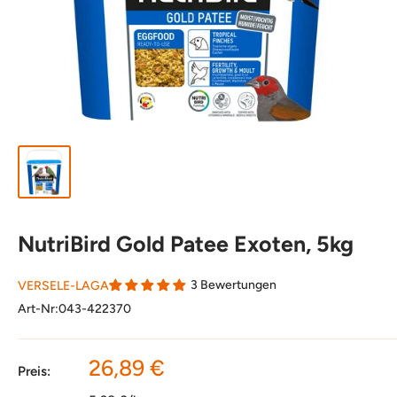
NutriBird Gold Patee Exoten, 5kg
3 Bewertungen
VERSELE-LAGA
Art-Nr:
043-422370
Sonderpreis
26,89 €
Preis: