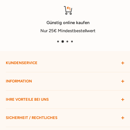
Günstig online kaufen
Nur 25€ Mindestbestellwert
KUNDENSERVICE
Mein Konto
INFORMATION
Widerruf starten
Bestellung verfolgen
Versandbedingungen
IHRE VORTEILE BEI UNS
Passwort vergessen
Ratgeber
Kontakt
Hofmax stellt sich vor
ca. 3.500 Produkte zur Auswahl
SICHERHEIT / RECHTLICHES
Nur 25 € Mindestbestellwert
Schneller Versand mit DHL
Unsere AGB