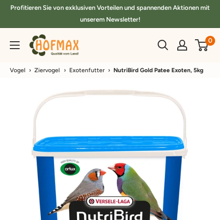
Direkt
Profitieren Sie von exklusiven Vorteilen und spannenden Aktionen mit
zum
unserem Newsletter!
Inhalt
hofmax.de
0
Vogel
›
Ziervogel
›
Exotenfutter
›
NutriBird Gold Patee Exoten, 5kg