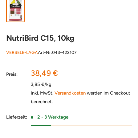
NutriBird C15, 10kg
VERSELE-LAGA
Art-Nr:
043-422107
Sonderpreis
38,49 €
Preis:
3,85 €/kg
inkl. MwSt.
Versandkosten
werden im Checkout
berechnet.
Lieferzeit:
2 - 3 Werktage