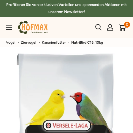
Direkt
Profitieren Sie von exklusiven Vorteilen und spannenden Aktionen mit
zum
unserem Newsletter!
Inhalt
hofmax.de
0
Vogel
›
Ziervogel
›
Kanarienfutter
›
NutriBird C15, 10kg