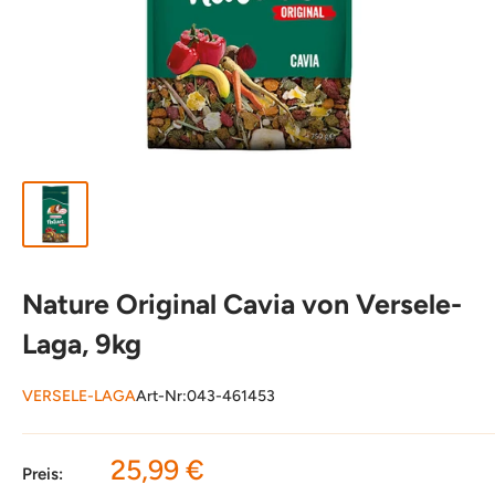
Nature Original Cavia von Versele-
Laga, 9kg
VERSELE-LAGA
Art-Nr:
043-461453
Sonderpreis
25,99 €
Preis: