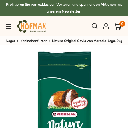
Direkt
Profitieren Sie von exklusiven Vorteilen und spannenden Aktionen mit
zum
unserem Newsletter!
Inhalt
hofmax.de
0
Nager
›
Kaninchenfutter
›
Nature Original Cavia von Versele-Laga, 9kg