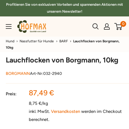
Direkt
Profitieren Sie von exklusiven Vorteilen und spannenden Aktionen mit
zum
unserem Newsletter!
Inhalt
hofmax.de
0
Hund
›
Nassfutter für Hunde
›
BARF
›
Lauchflocken von Borgmann,
10kg
Lauchflocken von Borgmann, 10kg
BORGMANN
Art-Nr:
032-2940
Sonderpreis
87,49 €
Preis:
8,75 €/kg
inkl. MwSt.
Versandkosten
werden im Checkout
berechnet.