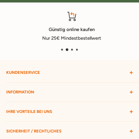
Günstig online kaufen
Nur 25€ Mindestbestellwert
KUNDENSERVICE
Mein Konto
INFORMATION
Widerruf starten
Bestellung verfolgen
Versandbedingungen
IHRE VORTEILE BEI UNS
Passwort vergessen
Ratgeber
Kontakt
Hofmax stellt sich vor
ca. 3.500 Produkte zur Auswahl
SICHERHEIT / RECHTLICHES
Nur 25 € Mindestbestellwert