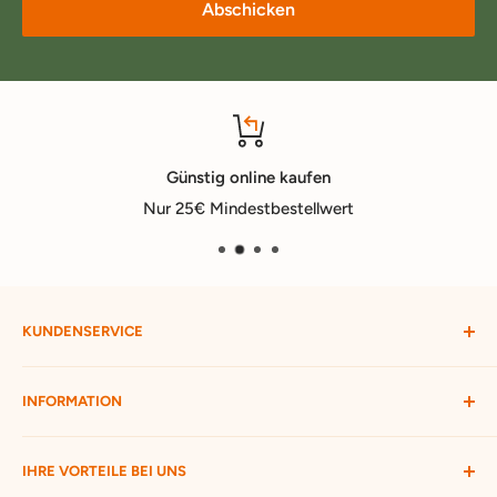
Abschicken
Günstig online kaufen
Nur 25€ Mindestbestellwert
KUNDENSERVICE
Mein Konto
INFORMATION
Widerruf starten
Bestellung verfolgen
Versandbedingungen
IHRE VORTEILE BEI UNS
Passwort vergessen
Ratgeber