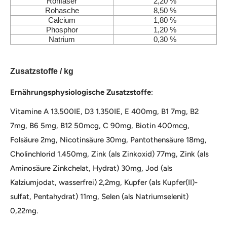
Rohfaser
2,20 %
Rohasche
8,50 %
Calcium
1,80 %
Phosphor
1,20 %
Natrium
0,30 %
Zusatzstoffe / kg
Ernährungsphysiologische Zusatzstoffe
:
Vitamine A 13.500IE, D3 1.350IE, E 400mg, B1 7mg, B2
7mg, B6 5mg, B12 50mcg, C 90mg, Biotin 400mcg,
Folsäure 2mg, Nicotinsäure 30mg, Pantothensäure 18mg,
Cholinchlorid 1.450mg, Zink (als Zinkoxid) 77mg, Zink (als
Aminosäure Zinkchelat, Hydrat) 30mg, Jod (als
Kalziumjodat, wasserfrei) 2,2mg, Kupfer (als Kupfer(II)-
sulfat, Pentahydrat) 11mg, Selen (als Natriumselenit)
0,22mg.