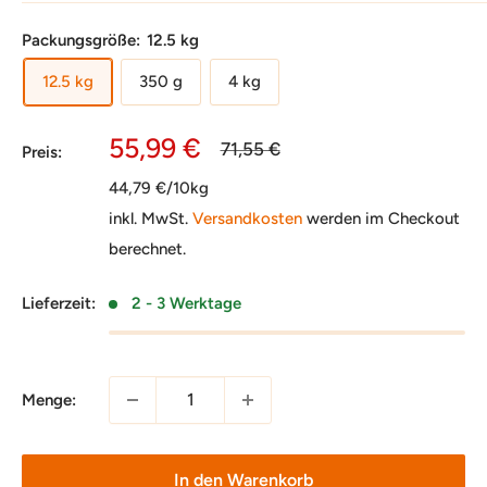
Packungsgröße:
12.5 kg
12.5 kg
350 g
4 kg
Sonderpreis
55,99 €
Normalpreis
71,55 €
Preis:
44,79 €/10kg
inkl. MwSt.
Versandkosten
werden im Checkout
berechnet.
Lieferzeit:
2 - 3 Werktage
Menge:
In den Warenkorb