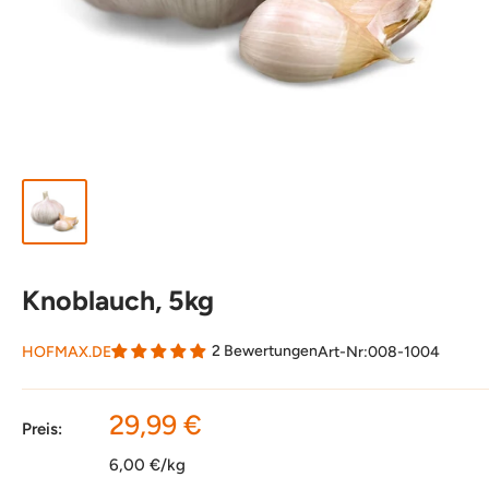
Knoblauch, 5kg
2 Bewertungen
HOFMAX.DE
Art-Nr:
008-1004
Sonderpreis
29,99 €
Preis:
6,00 €/kg