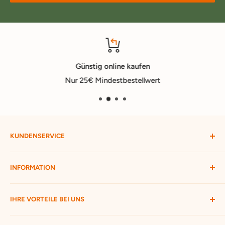
Günstig online kaufen
Nur 25€ Mindestbestellwert
KUNDENSERVICE
Mein Konto
INFORMATION
Widerruf starten
Bestellung verfolgen
Versandbedingungen
IHRE VORTEILE BEI UNS
Passwort vergessen
Ratgeber
Kontakt
Hofmax stellt sich vor
ca. 3.500 Produkte zur Auswahl