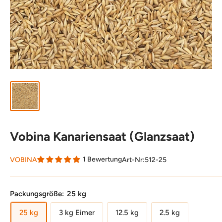
Vobina Kanariensaat (Glanzsaat)
1 Bewertung
VOBINA
Art-Nr:
512-25
Packungsgröße:
25 kg
25 kg
3 kg Eimer
12.5 kg
2.5 kg