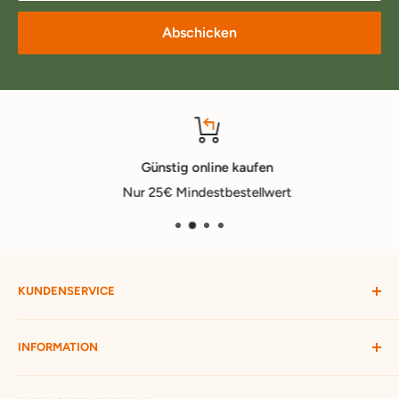
Abschicken
Günstig online kaufen
Nur 25€ Mindestbestellwert
KUNDENSERVICE
Mein Konto
INFORMATION
Widerruf starten
Bestellung verfolgen
Versandbedingungen