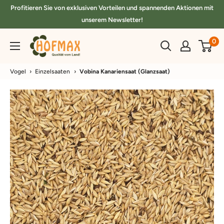
Direkt
Profitieren Sie von exklusiven Vorteilen und spannenden Aktionen mit
zum
unserem Newsletter!
Inhalt
hofmax.de
0
Vogel
›
Einzelsaaten
›
Vobina Kanariensaat (Glanzsaat)