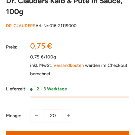
Dr. Clauders Kalb & Pute in Sauce,
100g
DR. CLAUDERS
Art-Nr:
016-21119000
Sonderpreis
0,75 €
Preis:
0,75 €/100g
inkl. MwSt.
Versandkosten
werden im Checkout
berechnet.
Lieferzeit:
2 - 3 Werktage
Menge: