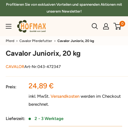
Direkt
Profitieren Sie von exklusiven Vorteilen und spannenden Aktionen mit
zum
unserem Newsletter!
Inhalt
hofmax.de
0
Pferd
›
Cavalor Pferdefutter
›
Cavalor Juniorix, 20 kg
Cavalor Juniorix, 20 kg
CAVALOR
Art-Nr:
043-472347
Sonderpreis
24,89 €
Preis:
inkl. MwSt.
Versandkosten
werden im Checkout
berechnet.
Lieferzeit:
2 - 3 Werktage