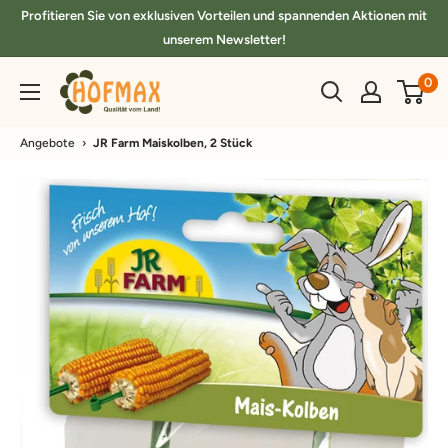
Direkt
Profitieren Sie von exklusiven Vorteilen und spannenden Aktionen mit
zum
unserem Newsletter!
Inhalt
hofmax.de
0
Angebote
›
JR Farm Maiskolben, 2 Stück