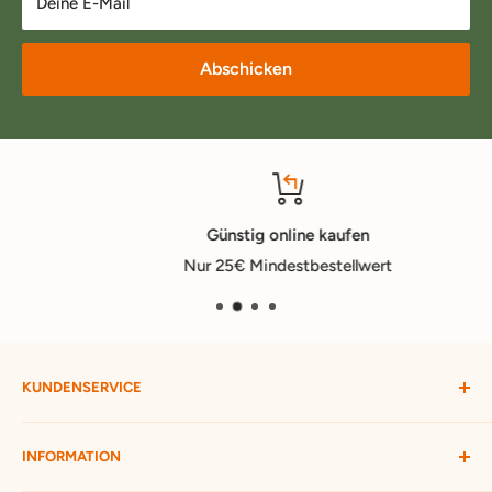
Deine E-Mail
Abschicken
Günstig online kaufen
Nur 25€ Mindestbestellwert
KUNDENSERVICE
Mein Konto
INFORMATION
Widerruf starten