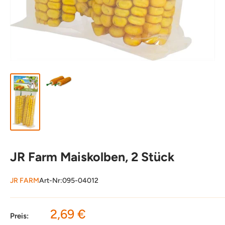
JR Farm Maiskolben, 2 Stück
JR FARM
Art-Nr:
095-04012
Sonderpreis
2,69 €
Preis: