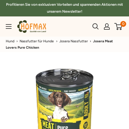
Direkt
Profitieren Sie von exklusiven Vorteilen und spannenden Aktionen mit
zum
unserem Newsletter!
Inhalt
hofmax.de
0
Hund
›
Nassfutter für Hunde
›
Josera Nassfutter
›
Josera Meat
Lovers Pure Chicken