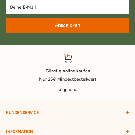
Deine E-Mail
Abschicken
Günstig online kaufen
Nur 25€ Mindestbestellwert
KUNDENSERVICE
Mein Konto
INFORMATION
Widerruf starten