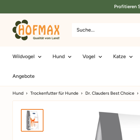
Direkt
Profitieren
zum
Inhalt
hofmax.de
Wildvogel
Hund
Vogel
Katze
Angebote
Hund
›
Trockenfutter für Hunde
›
Dr. Clauders Best Choice
›