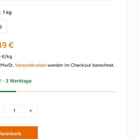
:
1 kg
g
nderpreis
49 €
9 €/kg
. MwSt.
Versandkosten
werden im Checkout berechnet.
2 - 3 Werktage
Warenkorb