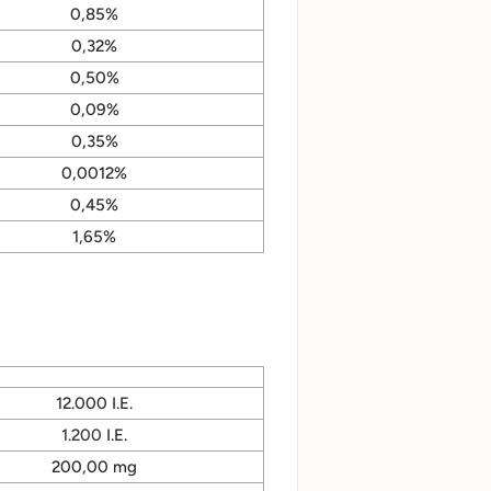
0,85%
0,32%
0,50%
0,09%
0,35%
0,0012%
0,45%
1,65%
12.000 I.E.
1.200
I.E.
200,00 mg