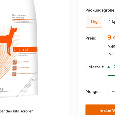
Packungsgröße
1 kg
4 k
So
9,
Preis:
9,4
inkl
Lieferzeit:
Menge:
In den 
r das Bild scrollen