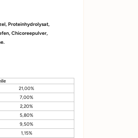
el, Proteinhydrolysat,
efen, Chicoreepulver,
e.
ile
21,00%
7,00%
2,20%
5,80%
9,50%
1,15%