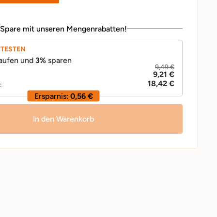
Spare mit unseren Mengenrabatten!
BTESTEN
aufen und
3
%
sparen
9,49 €
9,21 €
18,42 €
:
Ersparnis:
0,56 €
In den Warenkorb