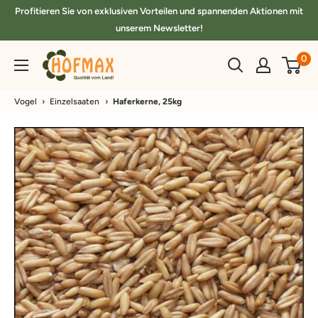
Direkt
Profitieren Sie von exklusiven Vorteilen und spannenden Aktionen mit
zum
unserem Newsletter!
Inhalt
hofmax.de
0
Vogel
›
Einzelsaaten
›
Haferkerne, 25kg