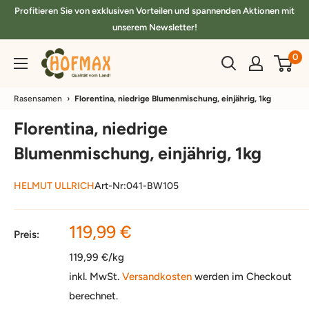
Direkt
Profitieren Sie von exklusiven Vorteilen und spannenden Aktionen mit
zum
unserem Newsletter!
Inhalt
hofmax.de
0
Rasensamen
›
Florentina, niedrige Blumenmischung, einjährig, 1kg
Florentina, niedrige
Blumenmischung, einjährig, 1kg
HELMUT ULLRICH
Art-Nr:
041-BW105
Sonderpreis
119,99 €
Preis:
119,99 €/kg
inkl. MwSt.
Versandkosten
werden im Checkout
berechnet.