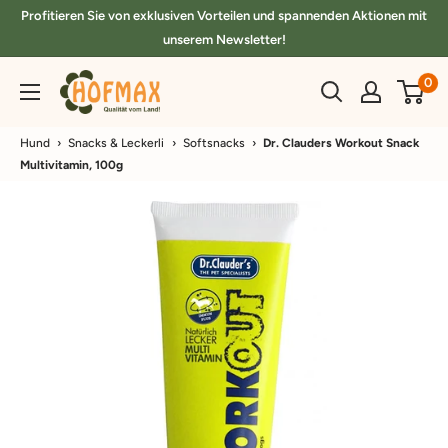
Direkt
Profitieren Sie von exklusiven Vorteilen und spannenden Aktionen mit
zum
unserem Newsletter!
Inhalt
hofmax.de
0
Hund
›
Snacks & Leckerli
›
Softsnacks
›
Dr. Clauders Workout Snack
Multivitamin, 100g