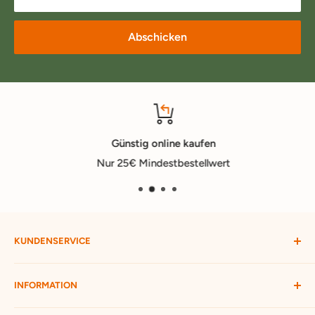
Abschicken
Günstig online kaufen
Nur 25€ Mindestbestellwert
KUNDENSERVICE
Mein Konto
INFORMATION
Widerruf starten
Bestellung verfolgen
Versandbedingungen