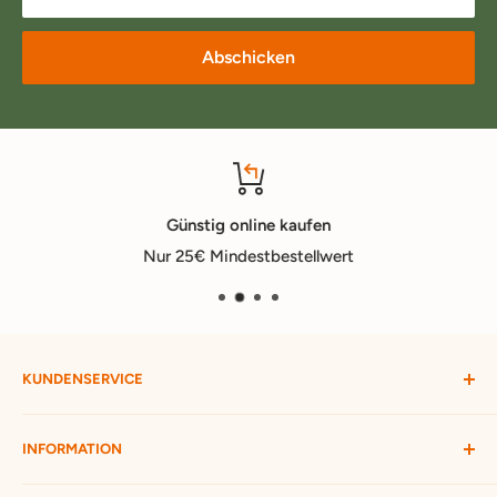
Abschicken
Günstig online kaufen
Nur 25€ Mindestbestellwert
KUNDENSERVICE
Mein Konto
INFORMATION
Widerruf starten
Bestellung verfolgen
Versandbedingungen