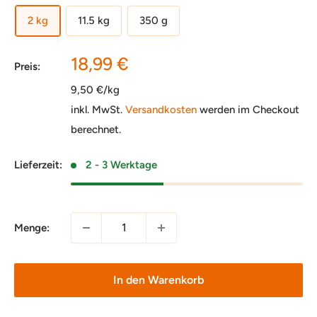
2 kg
11.5 kg
350 g
Sonderpreis
18,99 €
Preis:
9,50 €/kg
inkl. MwSt.
Versandkosten
werden im Checkout
berechnet.
Lieferzeit:
2 - 3 Werktage
Menge:
In den Warenkorb