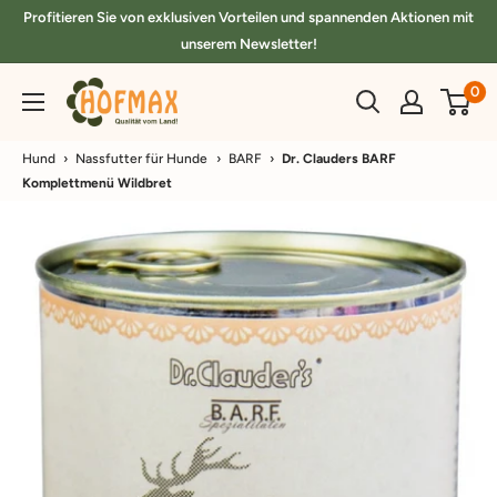
Direkt
Profitieren Sie von exklusiven Vorteilen und spannenden Aktionen mit
zum
unserem Newsletter!
Inhalt
hofmax.de
0
Hund
›
Nassfutter für Hunde
›
BARF
›
Dr. Clauders BARF
Komplettmenü Wildbret