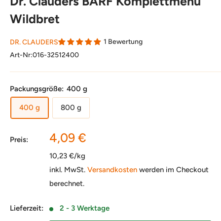
Dr. Clauders BARF Komplettmenü
Wildbret
1 Bewertung
DR. CLAUDERS
Art-Nr:
016-32512400
Packungsgröße:
400 g
400 g
800 g
Sonderpreis
4,09 €
Preis:
10,23 €/kg
inkl. MwSt.
Versandkosten
werden im Checkout
berechnet.
Lieferzeit:
2 - 3 Werktage