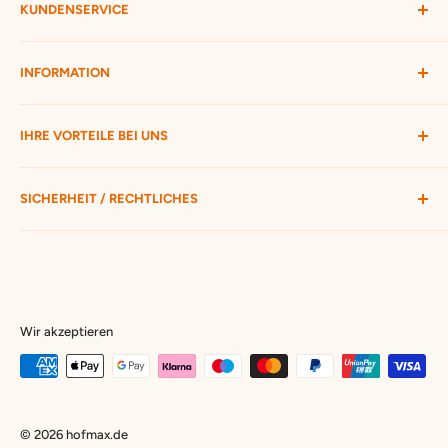
KUNDENSERVICE
Mein Konto
INFORMATION
Widerruf starten
Bestellung verfolgen
Versandbedingungen
IHRE VORTEILE BEI UNS
Passwort vergessen
Ratgeber
Kontakt
Hofmax stellt sich vor
ca. 3.500 Produkte zur Auswahl
SICHERHEIT / RECHTLICHES
Nur 25 € Mindestbestellwert
Schneller Versand mit DHL
Unsere AGB
Freundlicher Support
Privatsphäre & Datenschutz
Widerrufsrecht
Cookie Einstellungen
Wir akzeptieren
Impressum
© 2026 hofmax.de