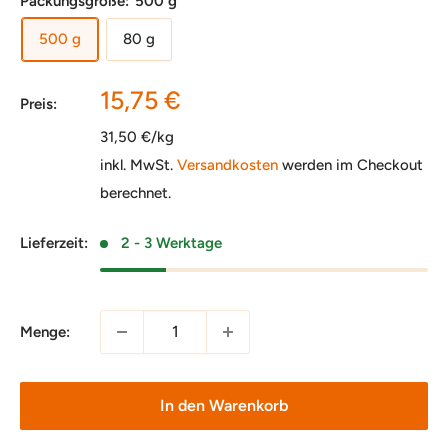
Packungsgröße:
500 g
500 g
80 g
Sonderpreis
15,75 €
Preis:
31,50 €/kg
inkl. MwSt.
Versandkosten
werden im Checkout
berechnet.
Lieferzeit:
2 - 3 Werktage
Menge:
In den Warenkorb