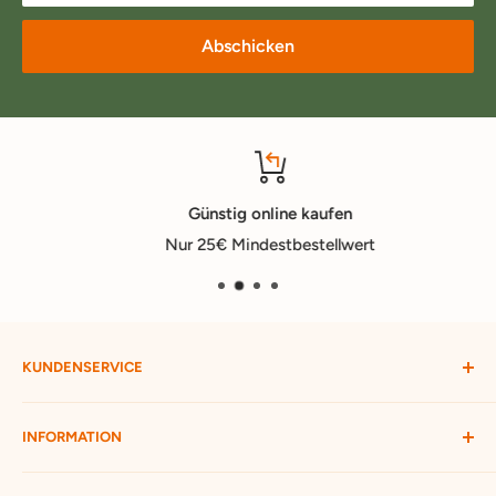
Abschicken
Günstig online kaufen
Nur 25€ Mindestbestellwert
KUNDENSERVICE
Mein Konto
INFORMATION
Widerruf starten
Bestellung verfolgen
Versandbedingungen