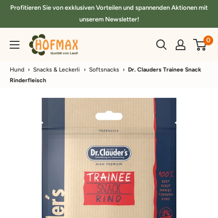
Direkt
Profitieren Sie von exklusiven Vorteilen und spannenden Aktionen mit
zum
unserem Newsletter!
Inhalt
hofmax.de
0
Hund
›
Snacks & Leckerli
›
Softsnacks
›
Dr. Clauders Trainee Snack
Rinderfleisch