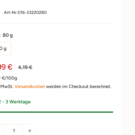
Art-Nr:
016-33220280
:
80 g
0 g
nderpreis
99 €
Normalpreis
4,19 €
9 €/100g
. MwSt.
Versandkosten
werden im Checkout berechnet.
2 - 3 Werktage