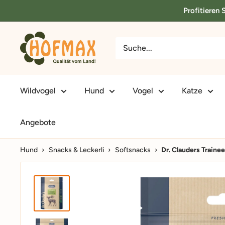
Direkt
Profitieren
zum
Inhalt
hofmax.de
Wildvogel
Hund
Vogel
Katze
Angebote
Hund
›
Snacks & Leckerli
›
Softsnacks
›
Dr. Clauders Traine