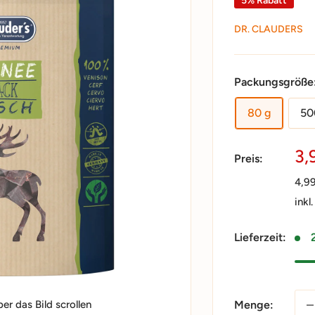
5% Rabatt
DR. CLAUDERS
Packungsgröße
80 g
50
So
3,
Preis:
4,9
inkl
Lieferzeit:
Menge:
r das Bild scrollen