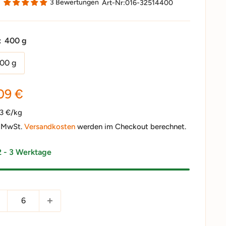
3 Bewertungen
Art-Nr:
016-32514400
:
400 g
00 g
nderpreis
09 €
23 €/kg
. MwSt.
Versandkosten
werden im Checkout berechnet.
2 - 3 Werktage