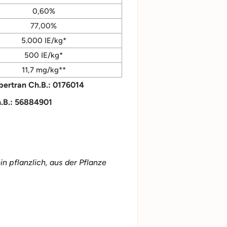
0,60%
77,00%
5.000 IE/kg*
500 IE/kg*
11,7 mg/kg**
bertran Ch.B.: 0176014
h.B.: 56884901
ein pflanzlich, aus der Pflanze