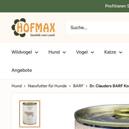
Direkt
Profitieren
zum
Inhalt
hofmax.de
Wildvogel
Hund
Vogel
Katze
Angebote
Hund
›
Nassfutter für Hunde
›
BARF
›
Dr. Clauders BARF Ko