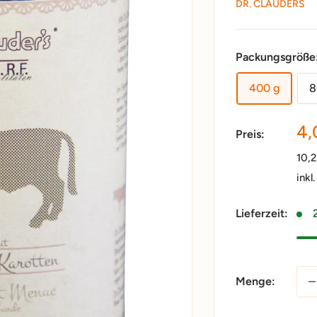
DR. CLAUDERS
Packungsgröße
400 g
8
So
4,
Preis:
10,
inkl
Lieferzeit:
Menge: