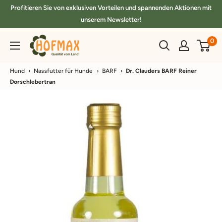
Direkt
Profitieren Sie von exklusiven Vorteilen und spannenden Aktionen mit
zum
unserem Newsletter!
Inhalt
hofmax.de
0
Hund
›
Nassfutter für Hunde
›
BARF
›
Dr. Clauders BARF Reiner
Dorschlebertran