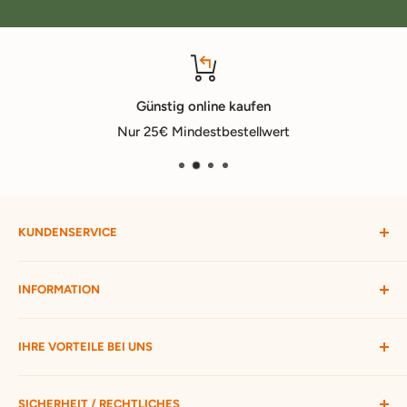
Günstig online kaufen
Nur 25€ Mindestbestellwert
KUNDENSERVICE
Mein Konto
INFORMATION
Widerruf starten
Bestellung verfolgen
Versandbedingungen
IHRE VORTEILE BEI UNS
Passwort vergessen
Ratgeber
Kontakt
Hofmax stellt sich vor
ca. 3.500 Produkte zur Auswahl
SICHERHEIT / RECHTLICHES