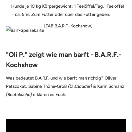
Hunde je 10 kg Körpergewicht: 1 Teelöffel/Tag. 1Teelöffel
= ca. 5ml. Zum Futter oder über das Futter geben.
[TAB:B.A.R.F.-Kochshow]
"Oli P." zeigt wie man barft - B.A.R.F.-
Kochshow
Was bedeutet B.A.R.F. und wie barft man richtig? Oliver
Petszokat, Sabine Thöne-Groß
(Dr.Clauder)
& Karin Schranz
(Beuteküche)
erklären es Euch.