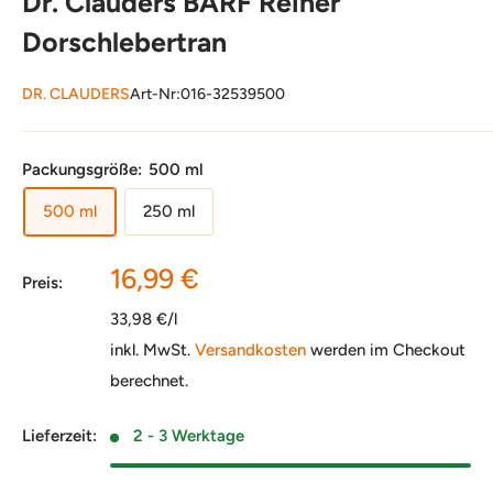
Dr. Clauders BARF Reiner
Dorschlebertran
DR. CLAUDERS
Art-Nr:
016-32539500
Packungsgröße:
500 ml
500 ml
250 ml
Sonderpreis
16,99 €
Preis:
33,98 €/l
inkl. MwSt.
Versandkosten
werden im Checkout
berechnet.
Lieferzeit:
2 - 3 Werktage