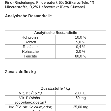
Rind (Rinderlunge, Rindereuter), 5% Süßkartoffeln, 1%
Mineralstoffe, 0,2% Hefeextrakt (Beta-Glucane).
Analytische Bestandteile
Analytische Bestandteile
Rohprotein
10,0 %
Rohfett
5,0 %
Rohfaser
0,4 %
Rohasche
2,0 %
Feuchte
80,0 %
Zusatzstoffe / kg
Zusatzstoffe / kg
Vit. D3
(E671)
200 i.E.
Vit. E
(Alpha-
50 mg
Tocopherolacetat)
Jod
(E2, als Calciumjodat,
25,00 mg