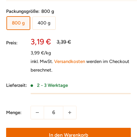
Packungsgröße:
800 g
800 g
400 g
Sonderpreis
3,19 €
Normalpreis
3,39 €
Preis:
3,99 €/kg
inkl. MwSt.
Versandkosten
werden im Checkout
berechnet.
Lieferzeit:
2 - 3 Werktage
Menge:
In den Warenkorb