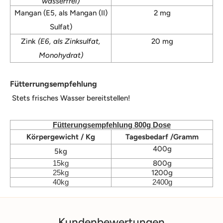
wasserfrei)
Mangan (E5, als Mangan (II)
2 mg
Sulfat)
Zink
(E6, als Zinksulfat,
20 mg
Monohydrat)
Fütterrungsempfehlung
Stets frisches Wasser bereitstellen!
Fütterungsempfehlung 800g Dose
Körpergewicht / Kg
Tagesbedarf /Gramm
400g
5kg
15kg
800g
25kg
1200g
40kg
2400g
Kundenbewertungen