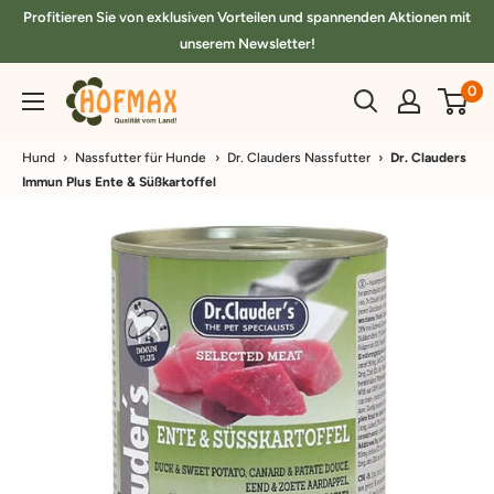
Direkt
Profitieren Sie von exklusiven Vorteilen und spannenden Aktionen mit
zum
unserem Newsletter!
Inhalt
hofmax.de
0
Hund
›
Nassfutter für Hunde
›
Dr. Clauders Nassfutter
›
Dr. Clauders
Immun Plus Ente & Süßkartoffel