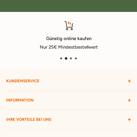
Günstig online kaufen
Nur 25€ Mindestbestellwert
KUNDENSERVICE
Mein Konto
INFORMATION
Widerruf starten
Bestellung verfolgen
Versandbedingungen
IHRE VORTEILE BEI UNS
Passwort vergessen
Ratgeber
Kontakt
Hofmax stellt sich vor
ca. 3.500 Produkte zur Auswahl