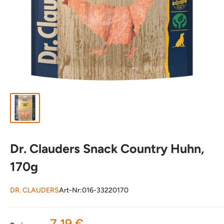
Dr. Clauders Snack Country Huhn,
170g
DR. CLAUDERS
Art-Nr:
016-33220170
Sonderpreis
7,19 €