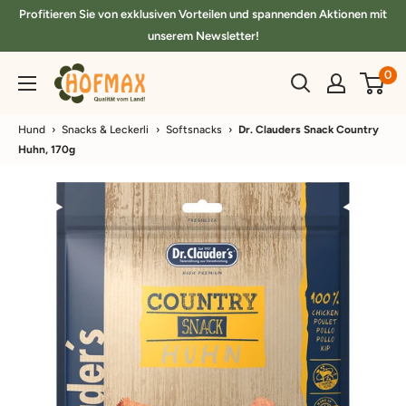
Direkt
Profitieren Sie von exklusiven Vorteilen und spannenden Aktionen mit
zum
unserem Newsletter!
Inhalt
hofmax.de
0
Hund
›
Snacks & Leckerli
›
Softsnacks
›
Dr. Clauders Snack Country
Huhn, 170g