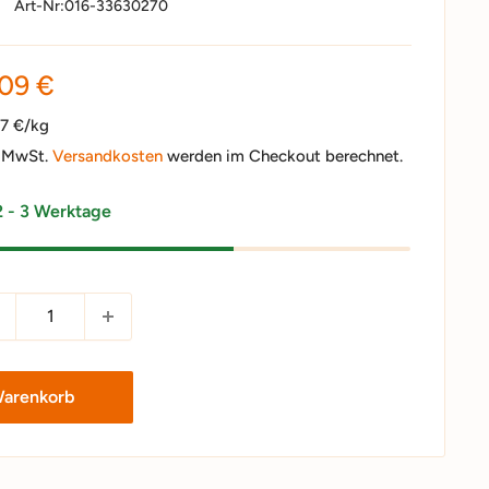
Art-Nr:
016-33630270
nderpreis
,09 €
07 €/kg
. MwSt.
Versandkosten
werden im Checkout berechnet.
2 - 3 Werktage
Warenkorb