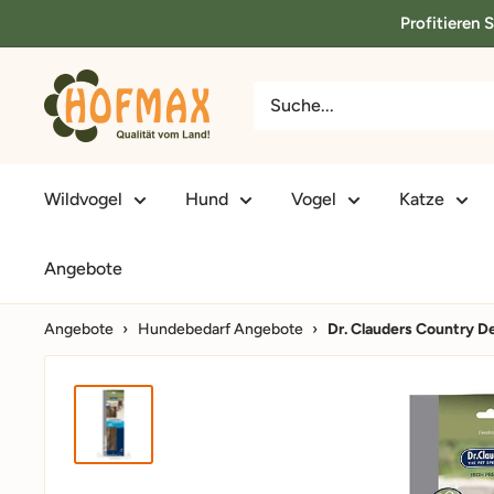
Direkt
Profitieren 
zum
Inhalt
hofmax.de
Wildvogel
Hund
Vogel
Katze
Angebote
Angebote
›
Hundebedarf Angebote
›
Dr. Clauders Country De