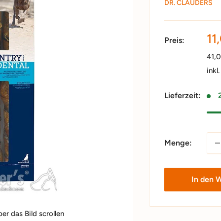
DR. CLAUDERS
So
11
Preis:
41,
inkl
Lieferzeit:
Menge:
In den 
r das Bild scrollen