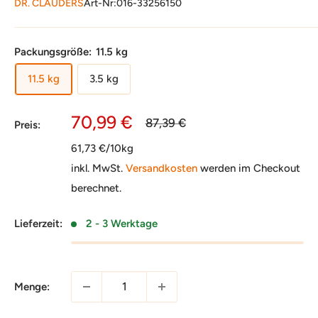
DR. CLAUDERS
Art-Nr:
016-33256150
Packungsgröße:
11.5 kg
11.5 kg
3.5 kg
Sonderpreis
70,99 €
Normalpreis
87,39 €
Preis:
61,73 €/10kg
inkl. MwSt.
Versandkosten
werden im Checkout
berechnet.
Lieferzeit:
2 - 3 Werktage
Menge: