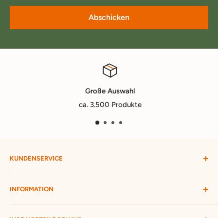
Abschicken
Große Auswahl
ca. 3.500 Produkte
KUNDENSERVICE
Mein Konto
INFORMATION
Widerruf starten
Bestellung verfolgen
Versandbedingungen