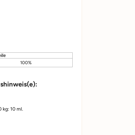
ile
100%
hinweis(e):
0 kg: 10 ml.