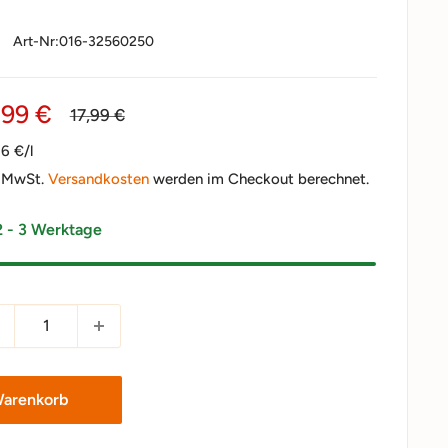
Art-Nr:
016-32560250
nderpreis
,99 €
Normalpreis
17,99 €
6 €/l
. MwSt.
Versandkosten
werden im Checkout berechnet.
2 - 3 Werktage
Warenkorb