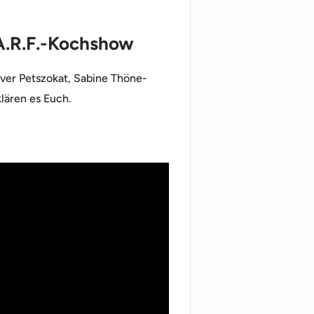
B.A.R.F.-Kochshow
iver Petszokat, Sabine Thöne-
lären es Euch.