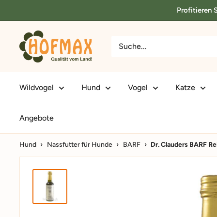
Direkt
Profitieren
zum
Inhalt
hofmax.de
Wildvogel
Hund
Vogel
Katze
Angebote
Hund
›
Nassfutter für Hunde
›
BARF
›
Dr. Clauders BARF Re