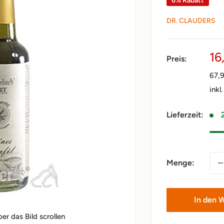
6% Rabatt
DR. CLAUDERS
So
16
Preis:
67,9
inkl
Lieferzeit:
Menge:
In den 
r das Bild scrollen