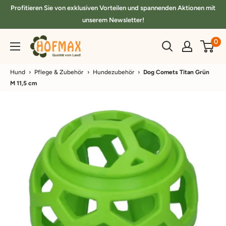
Direkt
Profitieren Sie von exklusiven Vorteilen und spannenden Aktionen mit
zum
unserem Newsletter!
Inhalt
hofmax.de
0
Hund
›
Pflege & Zubehör
›
Hundezubehör
›
Dog Comets Titan Grün
M 11,5 cm