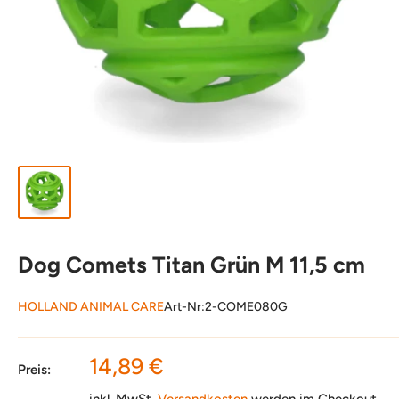
Dog Comets Titan Grün M 11,5 cm
HOLLAND ANIMAL CARE
Art-Nr:
2-COME080G
Sonderpreis
14,89 €
Preis:
inkl. MwSt.
Versandkosten
werden im Checkout