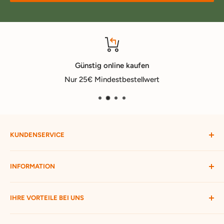
Günstig online kaufen
Nur 25€ Mindestbestellwert
KUNDENSERVICE
Mein Konto
INFORMATION
Widerruf starten
Bestellung verfolgen
Versandbedingungen
IHRE VORTEILE BEI UNS
Passwort vergessen
Ratgeber
Kontakt
Hofmax stellt sich vor
ca. 3.500 Produkte zur Auswahl