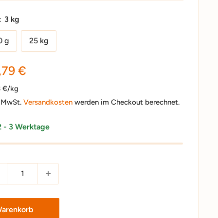
:
3 kg
0 g
25 kg
nderpreis
,79 €
3 €/kg
. MwSt.
Versandkosten
werden im Checkout berechnet.
2 - 3 Werktage
Warenkorb