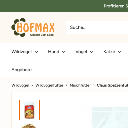
Direkt
Profitieren 
zum
Inhalt
hofmax.de
Wildvogel
Hund
Vogel
Katze
Angebote
Wildvogel
›
Wildvogelfutter
›
Mischfutter
›
Claus Spatzenfu