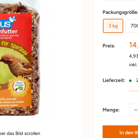
Packungsgröße
3 kg
70
So
14
Preis:
4,9
inkl
Lieferzeit:
Menge:
In den 
r das Bild scrollen